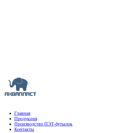
ПЭТ бутылки бесцветные
ПЭТ бутылки коричневые
Крышки для бутылок
ПЭТ кеги
Одноразовая посуда
Главная
Продукция
Производство ПЭТ-бутылок
Контакты